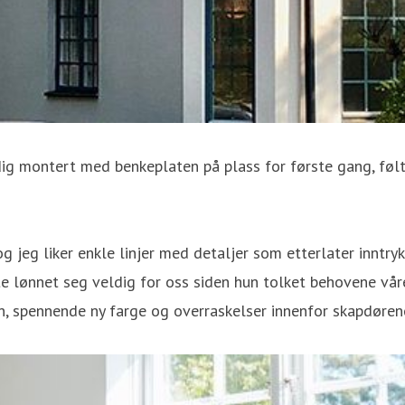
rdig montert med benkeplaten på plass for første gang, følt
jeg liker enkle linjer med detaljer som etterlater inntrykk.
tte lønnet seg veldig for oss siden hun tolket behovene vår
den, spennende ny farge og overraskelser innenfor skapdøren