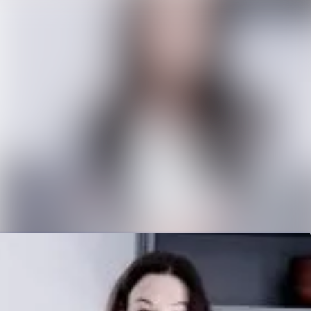
Søk i nyhetsrom
Følg
Følger