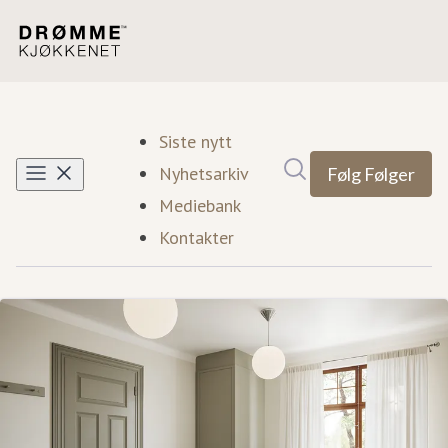
Siste nytt
Søk i nyhetsrom
Nyhetsarkiv
Følg
Følger
Mediebank
Kontakter