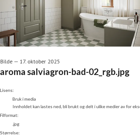
Bilde
—
17. oktober 2025
aroma salviagron-bad-02_rgb.jpg
go to media item
Lisens:
Bruk i media
Innholdet kan lastes ned, bli brukt og delt i ulike medier av for e
Filformat:
.jpg
Størrelse: