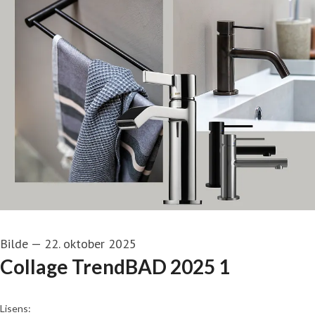
Bilde
—
22. oktober 2025
Collage TrendBAD 2025 1
go to media item
Lisens: