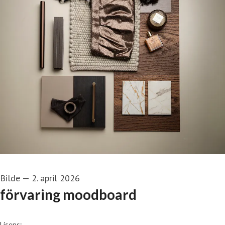
Bilde
—
2. april 2026
förvaring moodboard
go to media item
Lisens: