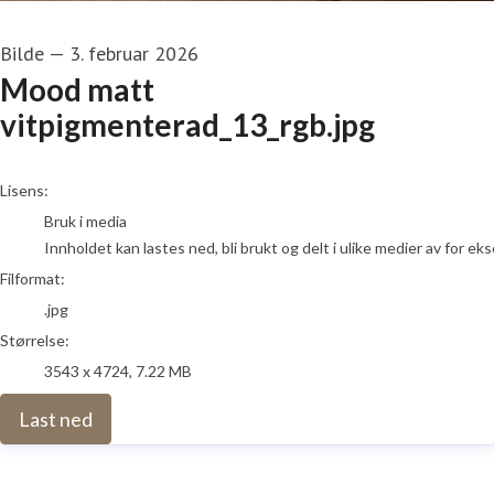
Bilde
—
3. februar 2026
Mood matt
vitpigmenterad_13_rgb.jpg
go to media item
Lisens:
Bruk i media
Innholdet kan lastes ned, bli brukt og delt i ulike medier av for e
Filformat:
.jpg
Størrelse:
3543 x 4724, 7.22 MB
Last ned