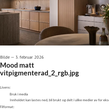
Bilde
—
3. februar 2026
Mood matt
vitpigmenterad_2_rgb.jpg
go to media item
Lisens:
Bruk i media
Innholdet kan lastes ned, bli brukt og delt i ulike medier av for e
Filformat: