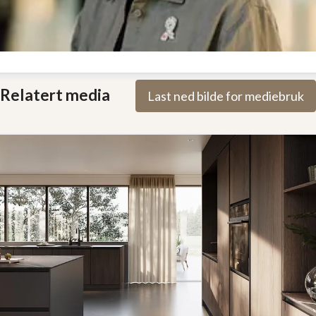
jersti Røstad
Relatert media
Last ned bilde for mediebruk
arkedskoordinator
kjersti.rostad@drommekjokkenet.no
1888404
rømmekjøkkenet