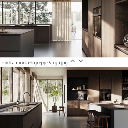
sintra mork ek grepp-3_rgb.jpg