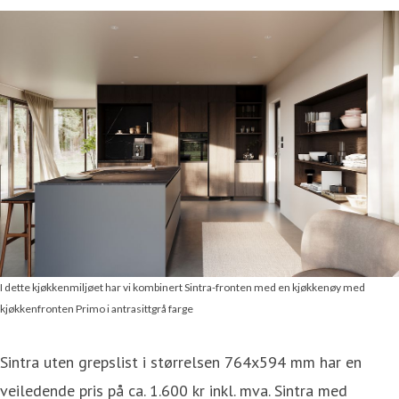
I dette kjøkkenmiljøet har vi kombinert Sintra-fronten med en kjøkkenøy med
kjøkkenfronten Primo i antrasittgrå farge
Sintra uten grepslist i størrelsen 764x594 mm har en
veiledende pris på ca. 1.600 kr inkl. mva. Sintra med