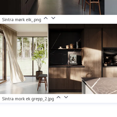
Sintra mørk eik_.png
Sintra mork ek grepp_2.jpg