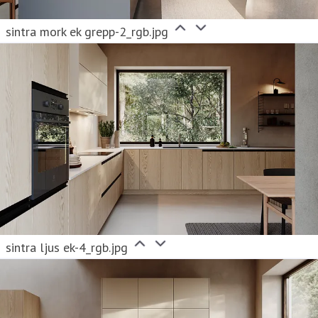
sintra mork ek grepp-2_rgb.jpg
sintra ljus ek-4_rgb.jpg