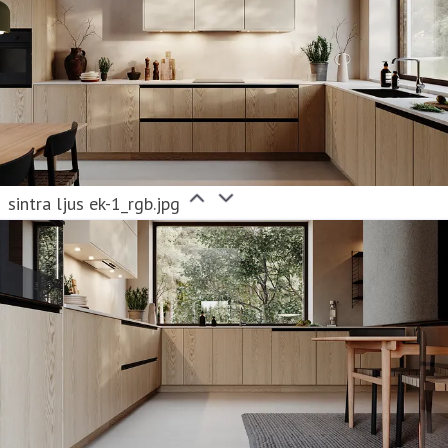
sintra ljus ek-1_rgb.jpg