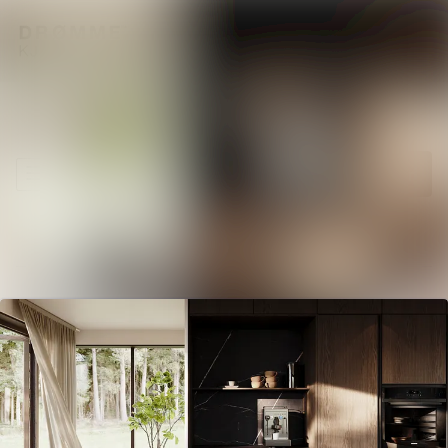
Siste nytt
Søk i nyhetsrom
Nyhetsarkiv
Følg
Følger
Mediebank
Kontakter